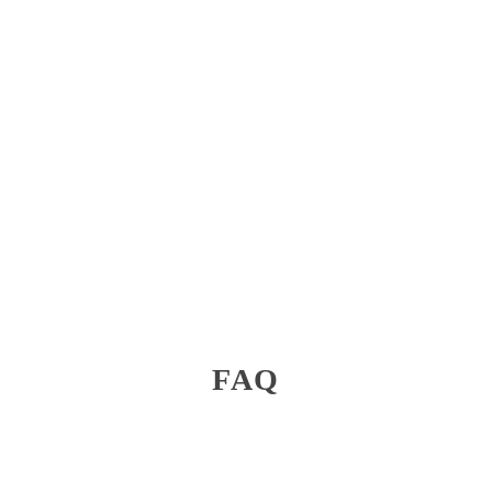
Anleitungen und Unterstützung.
BERATUNGSTERMIN VEREINBAREN
FAQ